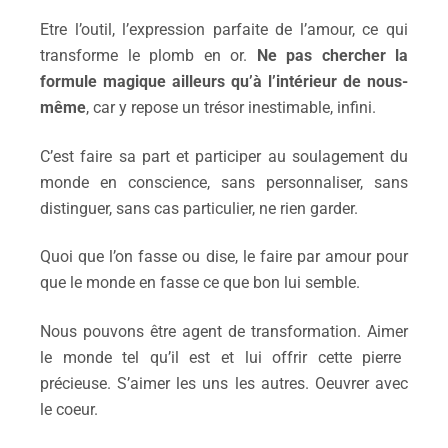
Etre
l’outi
l,
l’expression parfaite
de l’amour,
ce qui
transforme le plomb en or.
Ne
pas
cherch
er
l
a
formule magique ailleurs qu’à l’intérieur de nous-
même
,
car y r
epose un trésor inestimable, infini.
C’est f
ai
re
sa
part
et p
articip
er
au soulagement du
monde en conscience,
s
ans personnaliser, sans
distinguer, sans cas particulier,
ne
rien
garder
.
Quoi que
l’on fasse ou dise,
le faire
par amour
pour
que
le monde en fa
sse
ce que bon lui semble.
Nous pouvons être agent de transformation. Aim
er
le monde tel qu’il est et
l
ui
offrir
cette pierre
précieuse. S’aimer
les uns les autres.
Oeuvrer avec
le coeur.