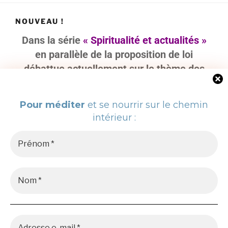
NOUVEAU !
Dans la série
« Spiritualité et actualités »
en parallèle de la proposition de loi
débattue actuellement sur le thème des
« violences sexistes et sexuelles et
celles faites aux enfants. », Cesar vous
Pour méditer
et se nourrir sur le chemin
propose de poser un regard lucide et
intérieur :
aimant sur ce sujet de société.
« Un autre regard sur les
violences »
Rencontre sur Zoom
Jeudi 24
septembre 2026 à