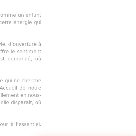
. Comme un enfant
ette énergie qui
vie, d’ouverture à
offre le sentiment
’est demandé, où
se qui ne cherche
Accueil de notre
llement en nous-
lle disparaît, où
r à l’essentiel.