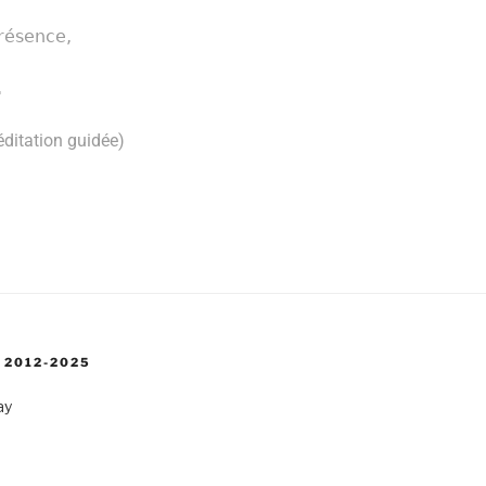
présence,
.
éditation guidée)
 2012-2025
ay