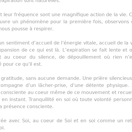
’expiration sont naturelles.
t leur fréquence sont une magnifique action de la vie
ouvre un phénomène pour la première fois, observons c
nous pousse à respirer.
 un sentiment d’accueil de l’énergie vitale, accueil de la 
pansion de ce qui est là. L’expiration se fait lente et 
t au coeur du silence, de dépouillement où rien n
é pour ce qu’il est.
gratitude, sans aucune demande. Une prière silencieu
ccompagne d’un lâcher-prise, d’une détente physique. 
 consciente au coeur même de ce mouvement et recuei
n instant. Tranquillité en soi où toute volonté personne
la présence consciente.
e avec Soi, au coeur de Soi et en soi comme un retou
oi.