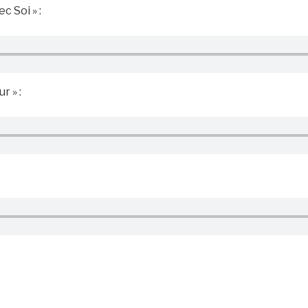
c Soi » :
r » :