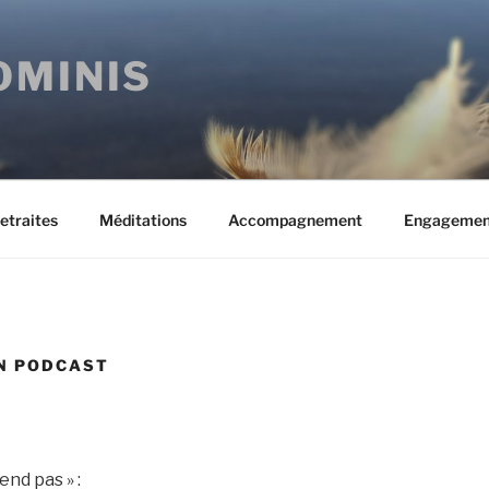
OMINIS
etraites
Méditations
Accompagnement
Engagemen
N PODCAST
end pas » :