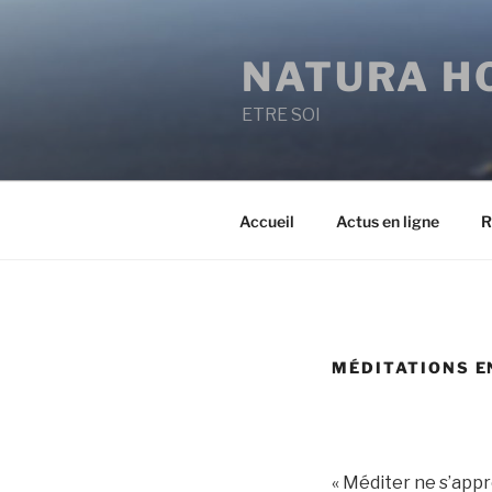
Aller
au
NATURA H
contenu
principal
ETRE SOI
Accueil
Actus en ligne
R
MÉDITATIONS E
« Méditer ne s’appr