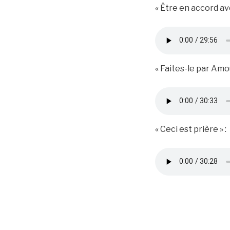
« Être en accord ave
« Faites-le par Amou
« Ceci est prière » :