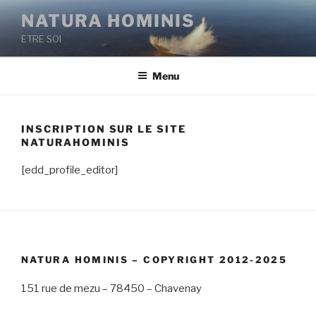
Aller
NATURA HOMINIS
au
ETRE SOI
contenu
principal
Menu
INSCRIPTION SUR LE SITE
NATURAHOMINIS
[edd_profile_editor]
NATURA HOMINIS – COPYRIGHT 2012-2025
151 rue de mezu – 78450 – Chavenay