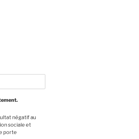
stement.
ultat négatif au
ion sociale et
je porte