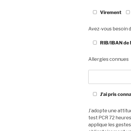
Virement
Avez-vous besoin d
RIB/IBAN de 
Allergies connues
J'ai pris conn
J’adopte une attitu
test PCR 72 heures 
applique les gestes 