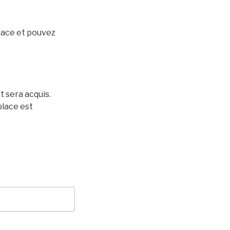
place et pouvez
t sera acquis.
place est