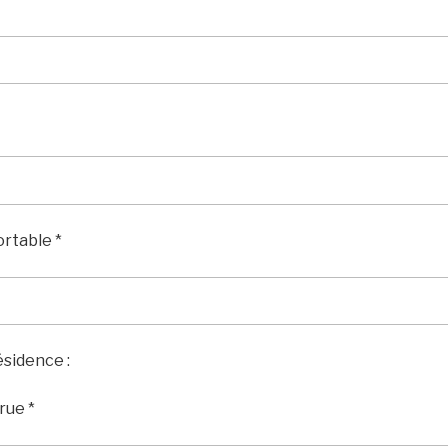
rtable *
ésidence :
rue *