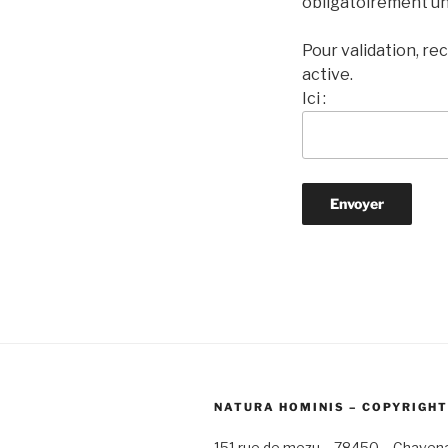
obligatoirement un 
Pour validation, re
active.
Ici :
NATURA HOMINIS – COPYRIGHT
151 rue de mezu – 78450 – Chaven