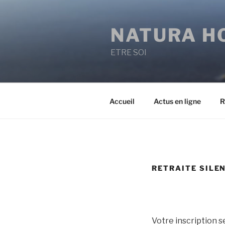
Aller
au
NATURA H
contenu
principal
ETRE SOI
Accueil
Actus en ligne
R
RETRAITE SILEN
Votre inscription se