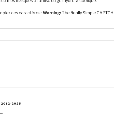
de mes masques et utilise du gel hydro-alcoolique.
copier ces caractères :
Warning:
The
Really Simple CAPTC
 2012-2025
ay