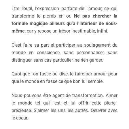
Etre
l’outi
l,
l’expression parfaite
de l’amour,
ce qui
transforme le plomb en or.
Ne
pas
cherch
er
l
a
formule magique ailleurs qu’à l’intérieur de nous-
même
,
car y r
epose un trésor inestimable, infini.
C’est f
ai
re
sa
part
et p
articip
er
au soulagement du
monde en conscience,
s
ans personnaliser, sans
distinguer, sans cas particulier,
ne
rien
garder
.
Quoi que
l’on fasse ou dise,
le faire
par amour
pour
que
le monde en fa
sse
ce que bon lui semble.
Nous pouvons être agent de transformation. Aim
er
le monde tel qu’il est et
l
ui
offrir
cette pierre
précieuse. S’aimer
les uns les autres.
Oeuvrer avec
le coeur.